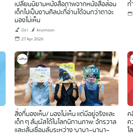
เปลี่ยนนิยามหนังสือภาพจากหนังสือสอน
ทำ
เด็กไปเป็นงานศิลปะที่อ่านได้จนกว่าตาจะ
มองไม่เห็น
มิรา
Arunnoon
27 Apr 2026
Culture
C
Search
for:
สิ่งที่มองเห็น/ มองไม่เห็น แต่มีอยู่จริงและ
คล
เด็ก ๆ สัมผัสได้ในโลกนิทานภาพ: จักรวาล
ค
และเส้นเชื่อมลับระหว่าง ‘บาบา–นานา–
โล