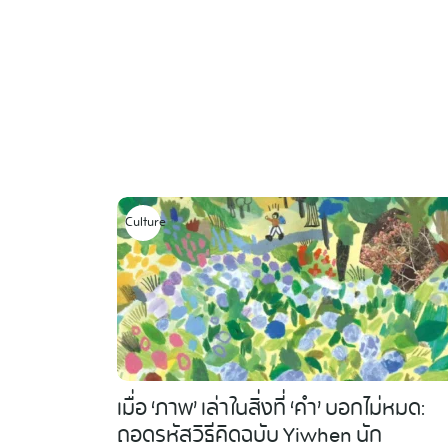
Skip
to
content
Culture
เมื่อ ‘ภาพ’ เล่าในสิ่งที่ ‘คำ’ บอกไม่หมด:
ถอดรหัสวิธีคิดฉบับ Yiwhen นัก