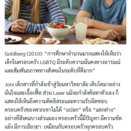
Goldberg (2010): “การศึกษาจำนวนมากแสดงให้เห็นว่า
เด็กในครอบครัว LGBTQ มีระดับความมั่นคงทางอารมณ์
และสัมพันธภาพทางสังคมในระดับที่ดีมาก”
Joni เด็กสาวที่กำลังเข้าสู่วัยมหาวิทยาลัย เติบโตมาอย่าง
มั่นใจและเอื้อเฟื้อ ส่วน Laser แม้จะกำลังค้นหาตัวเอง ก็
แสดงให้เห็นถึงความคิดอิสระและความรับผิดชอบ
ครอบครัวของพวกเขาไม่ได้ “แปลก” หรือ “แตกต่าง”
Search
อย่างที่สังคมบางส่วนมอง ครอบครัวนี้มีปัญหา มีความขัด
for:
แย้ง มีการเยียวยา เหมือนกับครอบครัวทุกครอบครัว