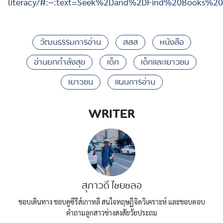
literacy/#:~:text=Seek%2Dand%2DFind%20Books%20
วัฒนธรรมการอ่าน
สสส
หนังสือ
อ่านยกกำลังสุข
เด็ก
เด็กและเยาวชน
เยาวชน
แผนการอ่าน
WRITER
สุภาวดี ไชยชลอ
ชอบเดินทาง ชอบดูซีรีส์เกาหลี สนใจทฤษฏีจิตวิเคราะห์ และชอบตอบ
คำถามลูกสาวช่างสงสัยวัยประถม