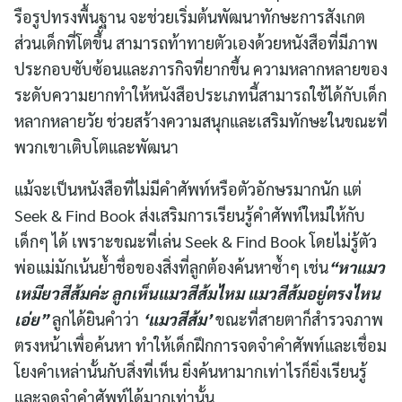
รือรูปทรงพื้นฐาน จะช่วยเริ่มต้นพัฒนาทักษะการสังเกต
ส่วนเด็กที่โตขึ้น สามารถท้าทายตัวเองด้วยหนังสือที่มีภาพ
ประกอบซับซ้อนและภารกิจที่ยากขึ้น ความหลากหลายของ
ระดับความยากทำให้หนังสือประเภทนี้สามารถใช้ได้กับเด็ก
หลากหลายวัย ช่วยสร้างความสนุกและเสริมทักษะในขณะที่
พวกเขาเติบโตและพัฒนา
แม้จะเป็นหนังสือที่ไม่มีคำศัพท์หรือตัวอักษรมากนัก แต่
Seek & Find Book ส่งเสริมการเรียนรู้คำศัพท์ใหม่ให้กับ
เด็กๆ ได้ เพราะขณะที่เล่น Seek & Find Book โดยไม่รู้ตัว
พ่อแม่มักเน้นย้ำชื่อของสิ่งที่ลูกต้องค้นหาซ้ำๆ เช่น
“หาแมว
เหมียวสีส้มค่ะ ลูกเห็นแมวสีส้มไหม แมวสีส้มอยู่ตรงไหน
เอ่ย”
ลูกได้ยินคำว่า
‘แมวสีส้ม’
ขณะที่สายตาก็สำรวจภาพ
ตรงหน้าเพื่อค้นหา ทำให้เด็กฝึกการจดจำคำศัพท์และเชื่อม
โยงคำเหล่านั้นกับสิ่งที่เห็น ยิ่งค้นหามากเท่าไรก็ยิ่งเรียนรู้
และจดจำคำศัพท์ได้มากเท่านั้น