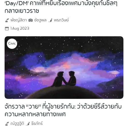
‘Day/DM’ คาเฟ่ที่หยิบเรื่องเพศมานั่งคุยกันชิลๆ
กลางเยาวราช
พัชญ์สิตา
ชัชฐพล
พรภวิษย์
1 Aug 2023
Civic
Education
จักรวาล “วาย” ที่ผู้ชายรักกัน: ว่าด้วยซีรีส์วายกับ
ความหลากหลายทางเพศ
ณัฐฐฐิติ
ธีรภัทร์