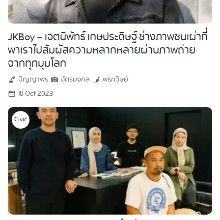
JKBoy – เจตนิพัทธ์ เกษประดิษฐ์ ช่างภาพชนเผ่าที่
พาเราไปสัมผัสความหลากหลายผ่านภาพถ่าย
จากทุกมุมโลก
ปัญญาพร
ฉัตรมงคล
พรภวิษย์
18 Oct 2023
Civic
Education
Search
for: